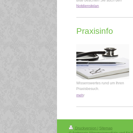
Bitte beachten Sie auch den
Notdienstplan
.
Praxisinfo
Wissenswertes rund um Ihren
Praxisbesuch.
meh
r
Druckversion
|
Sitemap
© Arztpraxis Allgemeinmedizin und für P