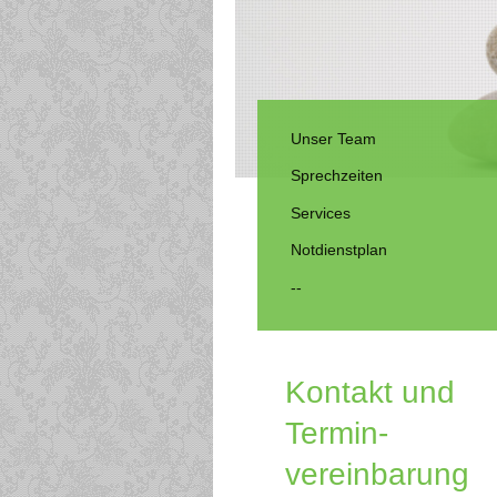
Unser Team
Sprechzeiten
Services
Notdienstplan
--
Kontakt und
Termin-
vereinbarung