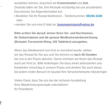
ausstellen können, brauchen wir
Konzentration
und
Zeit.
Deshalb bitten wir Sie, Ihre Rezepte rechtzeitig bei uns anzufordern.
Das können Sie folgendermaßen tun:
• Bestellen Sie Ihr Rezept telefonisch - Telefonnummer:
08194-1636
oder
• senden Sie uns eine E-Mail an:
bogsmaierpraxis@yahoo.de
Bitte achten Sie darauf, immer Ihren Vor- und Nachnamen,
Ihr Geburtsdatum und die genaue Medikamentenbezeichnung
(Beispiel: Furosemid 40mg, 100 Tabletten) anzugeben.
Wenn das Medikament vom Arzt so verordnet wurde, stellen
wir das Rezept für Sie aus und Sie können es
nach 48 Stunden
bei uns in der Praxis abholen. Gerne schicken wir Ihnen das Rezept
auch per Post zu. Bitte hinterlegen Sie dazu einen adressierten und
frankierten Umschlag in unserer Praxis und denken Sie auch daran,
bei jedem ersten Besuch im Quartal Ihre Versichertenkarte mitzubringen
Vielen Dank, dass Sie uns bei der sicheren Ausstellung
Ihrer Wiederholungsrezepte unterstützen!
Ihr Praxisteam
2